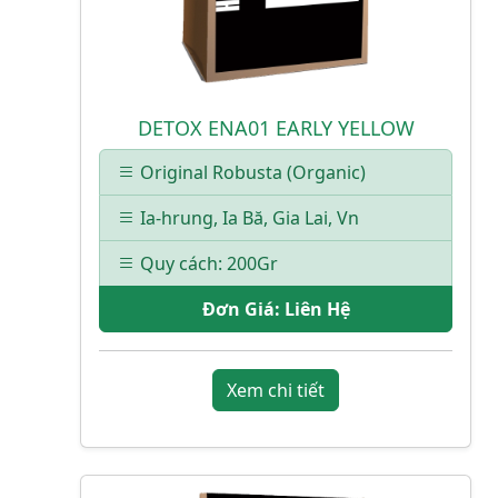
DETOX ENA01 EARLY YELLOW
Original Robusta (Organic)
Ia-hrung, Ia Bă, Gia Lai, Vn
Quy cách: 200Gr
Đơn Giá:
Liên Hệ
Xem chi tiết