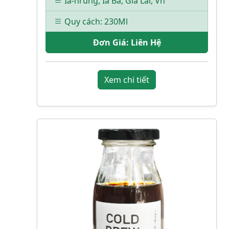
Ia-hrung, Ia Bă, Gia Lai, Vn
Quy cách: 230Ml
Đơn Giá:
Liên Hệ
Xem chi tiết