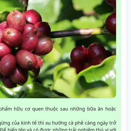
c phẩm hữu cơ quen thuộc sau những bữa ăn hoặc
gừng của kinh tế thì xu hướng cà phê càng ngày trở
 Để biến tên và có được những trải nghiệm thú vị với