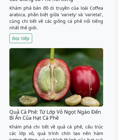
Khám phá bản đồ di truyền của loài Coffea
arabica, phân biệt giữa 'variety' và 'varietal',
cùng chi tiết về các giống cà phê nổi tiếng
nhất thế giới.
Đọc tiếp
Quả Cà Phê: Từ Lớp Vỏ Ngọt Ngào Đến
Bí Ẩn Của Hạt Cà Phê
Khám phá chi tiết về quả cà phê, cấu trúc
các lớp vỏ, quá trình chín tạo nên hàm
lượng đường, và sự hình thành của hạt culi