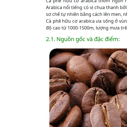
Cà phê hữu cơ arabica thơm ngon h
Arabica nổi tiếng có vị chua thanh b
sơ chế tự nhiên bằng cách lên men, n
Cà phê hữu cơ arabica ưa sống ở vùng
độ cao từ 1000-1500m, lượng mưa tr
2.1. Nguồn gốc và đặc điểm: