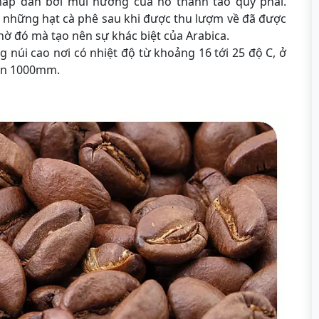
ấp dẫn bởi mùi hương của nó thanh tao quý phái.
ởi những hạt cà phê sau khi được thu lượm về đã được
hờ đó mà tạo nên sự khác biệt của Arabica.
 núi cao nơi có nhiệt độ từ khoảng 16 tới 25 độ C, ở
ên 1000mm.