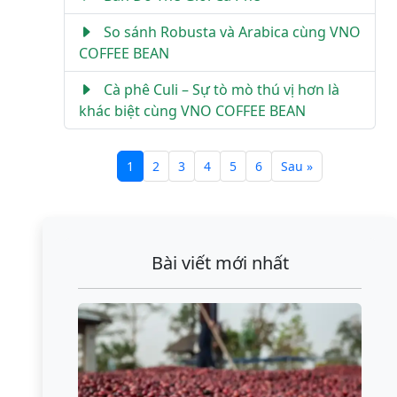
So sánh Robusta và Arabica cùng VNO
COFFEE BEAN
Cà phê Culi – Sự tò mò thú vị hơn là
khác biệt cùng VNO COFFEE BEAN
1
2
3
4
5
6
Sau »
Bài viết mới nhất