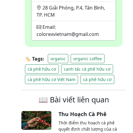
28 Giải Phóng, P.4, Tân Bình,
TP. HCM
Email:
colorexvietnam@gmail.com
🏷 Tags:
organic
organic coffee
cà phê hữu cơ
canh tác cà phê hữu cơ
cà phê hữu cơ Việt Nam
cà phê hữu cơ
📖 Bài viết liên quan
Thu Hoạch Cà Phê
Thời điểm thu hoạch cà phê
quyết định chất lượng của cà